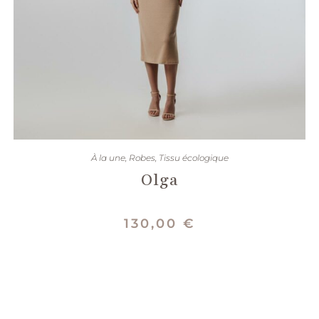
CHOIX DES OPTIONS
À la une
,
Robes
,
Tissu écologique
Olga
130,00
€