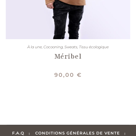
CHOIX DES OPTIONS
À la une
,
Cocooning
,
Sweats
,
Tissu écologique
Méribel
90,00
€
F.A.Q
CONDITIONS GÉNÉRALES DE VENTE